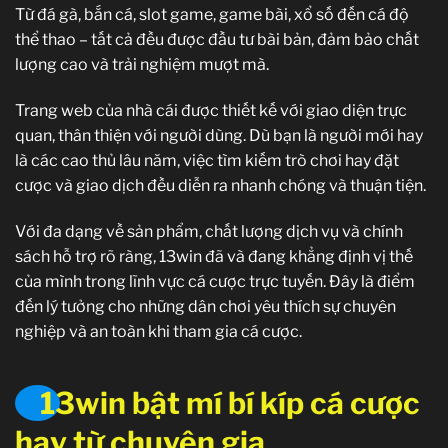
Từ đá gà, bắn cá, slot game, game bài, xổ số đến cá độ
thể thao – tất cả đều được đầu tư bài bản, đảm bảo chất
lượng cao và trải nghiệm mượt mà.
Trang web của nhà cái được thiết kế với giao diện trực
quan, thân thiện với người dùng. Dù bạn là người mới hay
là các cao thủ lâu năm, việc tìm kiếm trò chơi hay đặt
cược và giao dịch đều diễn ra nhanh chóng và thuận tiện.
Với đa dạng về sản phẩm, chất lượng dịch vụ và chính
sách hỗ trợ rõ ràng, 13win đã và đang khẳng định vị thế
của mình trong lĩnh vực cá cược trực tuyến. Đây là điểm
đến lý tưởng cho những dân chơi yêu thích sự chuyên
nghiệp và an toàn khi tham gia cá cược.
13win bật mí bí kíp cá cược
hay từ chuyên gia