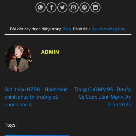
Bài viết này được đăng trong
Blog
. Đánh dấu
liên kết thường trực
.
ADMIN
Giới thiệu HZ88 – Hành trình
Trang Chủ MM99 | Đơn Vị
chinh phục thị trường cá
Cá Cược Lành Mạnh, An
cược châu Á
Toàn 2025
Tags :