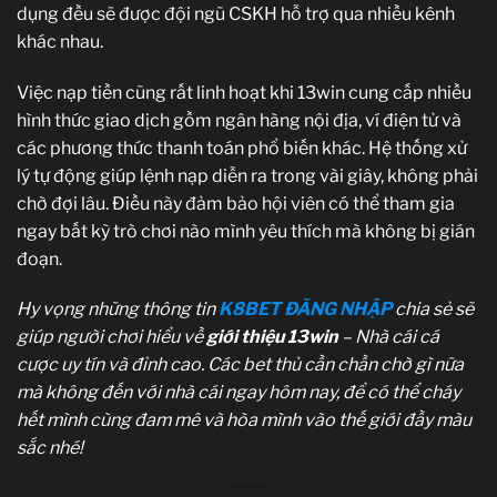
dụng đều sẽ được đội ngũ CSKH hỗ trợ qua nhiều kênh
khác nhau.
Việc nạp tiền cũng rất linh hoạt khi 13win cung cấp nhiều
hình thức giao dịch gồm ngân hàng nội địa, ví điện tử và
các phương thức thanh toán phổ biến khác. Hệ thống xử
lý tự động giúp lệnh nạp diễn ra trong vài giây, không phải
chờ đợi lâu. Điều này đảm bảo hội viên có thể tham gia
ngay bất kỳ trò chơi nào mình yêu thích mà không bị gián
đoạn.
Hy vọng những thông tin
K8BET ĐĂNG NHẬP
chia sẻ sẽ
giúp người chơi hiểu về
giới thiệu 13win
– Nhà cái cá
cược uy tín và đỉnh cao. Các bet thủ cần chần chờ gì nữa
mà không đến với nhà cái ngay hôm nay, để có thể cháy
hết mình cùng đam mê và hòa mình vào thế giới đầy màu
sắc nhé!