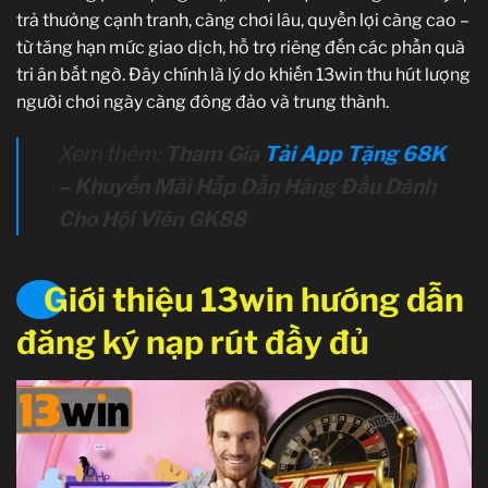
trả thưởng cạnh tranh, càng chơi lâu, quyền lợi càng cao –
từ tăng hạn mức giao dịch, hỗ trợ riêng đến các phần quà
tri ân bất ngờ. Đây chính là lý do khiến 13win thu hút lượng
người chơi ngày càng đông đảo và trung thành.
Xem thêm:
Tham Gia
Tải App Tặng 68K
– Khuyến Mãi Hấp Dẫn Hàng Đầu Dành
Cho Hội Viên GK88
Giới thiệu 13win hướng dẫn
đăng ký nạp rút đầy đủ