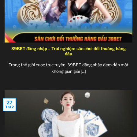
39BET đăng nhập – Trải nghiệm sân chơi đổi thường hàng
đầu
Trong thế giới cược trực tuyến, 39BET đăng nhập đem đến một
không gian giải [...]
27
Th12