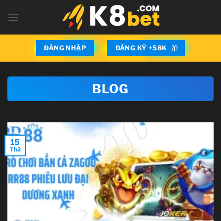
Bỏ
qua
nội
dung
ĐĂNG NHẬP
ĐĂNG KÝ +58K
BLOG
15
Th2