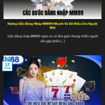
Hướng Dẫn Đăng Nhập MM99 Nhanh Và Dễ Hiểu Cho Người
Mới
Việc đăng nhập MM99 nghe có vẻ đơn giản nhưng nhiều người
vẫn gặp phiền [...]
12
Th12