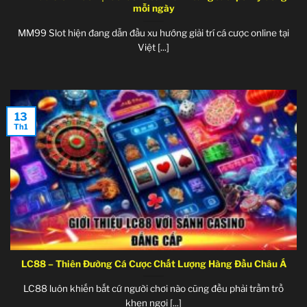
mỗi ngày
MM99 Slot hiện đang dẫn đầu xu hướng giải trí cá cược online tại
Việt [...]
13
Th1
LC88 – Thiên Đường Cá Cược Chất Lượng Hàng Đầu Châu Á
LC88 luôn khiến bất cứ người chơi nào cũng đều phải trầm trồ
khen ngợi [...]