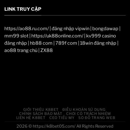
LINK TRUY CẬP
https://ao88.ru.com/
|
đăng nhập vipwin
|
bongdawap
|
mm99 slot
|
https://uk88online.com/
|
kv999 casino
đăng nhập
|
hb88 com
|
789f com
|
18win đăng nhập
|
ao88 trang chủ
|
ZX88
GIỚI THIỆU K8BET
ĐIỀU KHOẢN SỬ DỤNG
CHÍNH SÁCH BẢO MẬT
CHƠI CÓ TRÁCH NHIỆM
LIÊN HỆ K8BET
CEO TIỂU MY
SƠ ĐỒ TRANG WEB
2026 © https://k8bet05.com/ All Rights Reserved