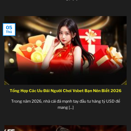
05
Th1
Tổng Hợp Các Ưu Đãi Người Chơi Vsbet Bạn Nên Biết 2026
Trong năm 2026, nhà cái đã mạnh tay đầu tư hàng tỷ USD để
mang [...]